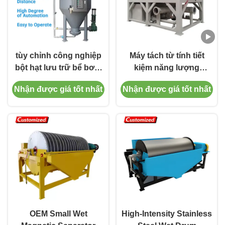
tùy chỉnh công nghiệp
Máy tách từ tính tiết
bột hạt lưu trữ bể bơm
kiệm năng lượng
nâng liên tục chân
cường độ cao cho tinh
Nhận được giá tốt nhất
Nhận được giá tốt nhất
không bơm bơm bơm
chế cát silica
bơm bơm bơm bơm
bơm bơm bơm bơm
OEM Small Wet
High-Intensity Stainless