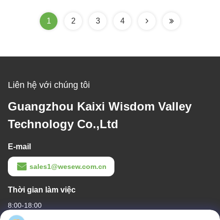
các khoáng chất ô
nhiễm sắt từ tính yếu,
1
2
3
4
hóa chất.
Liên hệ với chúng tôi
Guangzhou Kaixi Wisdom Valley
Technology Co.,Ltd
E-mail
sales1@wesew.com.cn
Thời gian làm việc
8:00-18:00