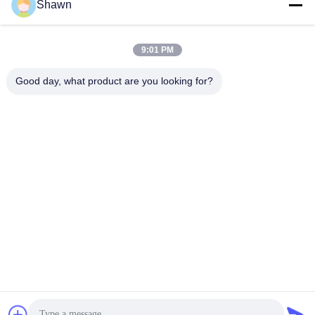
Shawn
Địa chỉ của tôi
Địa chỉ công ty
9:01 PM
Tòa nhà 1, không.35, Luopu South Road, Luopu Street Quận
Panyu, Thành phố Quảng Châu, tỉnh Quảng Đông, Trung Quốc
Good day, what product are you looking for?
Địa chỉ nhà máy
Làng Liangjiao Ma Jiao, thị trấn Lecong, quận Shunde, thành phố
Foshan, tỉnh Quảng Đông
Điện thoại
86-153-6055-4175
Trung Quốc Chất lượng tốt Vòng vít conveyor Nhà cung cấp.
-2026 Guangzhou Kaixi Wisdom Valley Technology Co.,Ltd Tất cả
các quyền được bảo lưu.
Chính sách bảo mật
|
Sơ đồ trang web