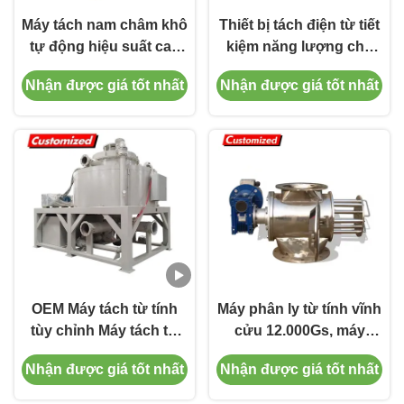
Máy tách nam châm khô
Thiết bị tách điện từ tiết
tự động hiệu suất cao
kiệm năng lượng cho
cho vật liệu pin lithium
cát khoáng nặng
Nhận được giá tốt nhất
Nhận được giá tốt nhất
OEM Máy tách từ tính
Máy phân ly từ tính vĩnh
tùy chỉnh Máy tách từ
cửu 12.000Gs, máy
tính ướt hoàn toàn tự
phân ly từ khô, độ tin
Nhận được giá tốt nhất
Nhận được giá tốt nhất
động
cậy cao. Loại bỏ ô
nhiễm sắt từ tính mạnh,