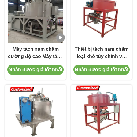
sữa và biaThùng lưu
trữ vật liệu công nghiệp
Máy tách nam châm
Thiết bị tách nam châm
cường độ cao Máy tách
loại khô tùy chỉnh với
nam châm ướt Cho
khả năng chống nhiệt
Nhận được giá tốt nhất
Nhận được giá tốt nhất
OEM tùy chỉnh