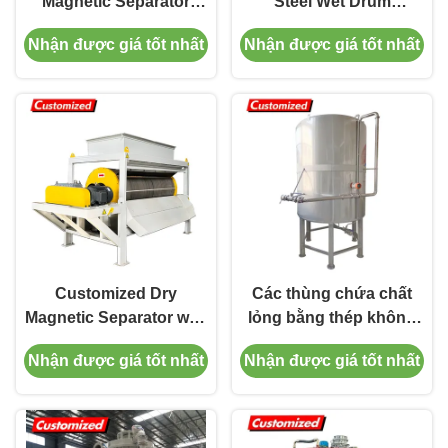
Magnetic Separator
Steel Wet Drum
Strong Water
Magnetic Separator for
Nhận được giá tốt nhất
Nhận được giá tốt nhất
Beneficiation Magnetic
Ferrous Iron Recycling
Iron Remover Limonite
Drum Wet Wet Magnetic
Magnetic Separator
mining, waste-to-energy
plants
Customized Dry
Các thùng chứa chất
Magnetic Separator with
lỏng bằng thép không
Magnetic Field Strength
gỉThùng chứa 1000
Nhận được giá tốt nhất
Nhận được giá tốt nhất
≥3000GS for Efficient
lítThùng phản ứng hóa
Ore Processing and
họcThùng bơm
Recycling
caoThùng lưu trữ vật
liệu đường chế biến