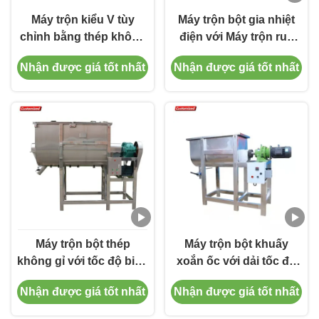
Máy trộn kiểu V tùy
Máy trộn bột gia nhiệt
chỉnh bằng thép không
điện với Máy trộn ruy
gỉ - Máy trộn cấp thực
băng tự động và Dung
Nhận được giá tốt nhất
Nhận được giá tốt nhất
phẩm trộn nhanh cho
tích trộn 500-1000L
vật liệu dạng bột và hạt,
thích hợp cho ngành
dược phẩm, hóa chất,
thực phẩm
Máy trộn bột thép
Máy trộn bột khuấy
không gỉ với tốc độ biến
xoắn ốc với dải tốc độ
đổi Máy trộn ruy băng
30-39 vòng/phút và gia
Nhận được giá tốt nhất
Nhận được giá tốt nhất
công nghiệp
nhiệt điện