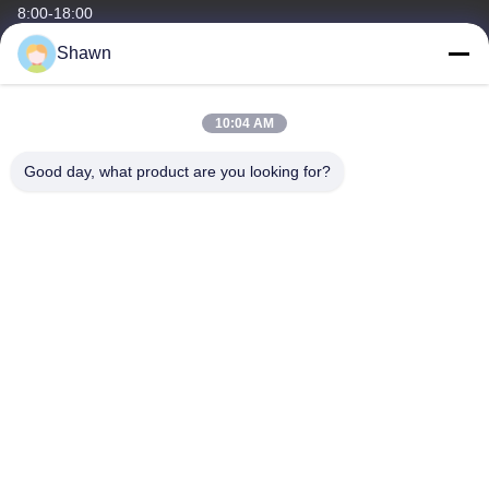
8:00-18:00
Shawn
Địa chỉ của tôi
Địa chỉ công ty
10:04 AM
Tòa nhà 1, không.35, Luopu South Road, Luopu Street Quận
Panyu, Thành phố Quảng Châu, tỉnh Quảng Đông, Trung Quốc
Good day, what product are you looking for?
Địa chỉ nhà máy
Làng Liangjiao Ma Jiao, thị trấn Lecong, quận Shunde, thành phố
Foshan, tỉnh Quảng Đông
Điện thoại
86-153-6055-4175
Trung Quốc Chất lượng tốt Vòng vít conveyor Nhà cung cấp.
-2026 Guangzhou Kaixi Wisdom Valley Technology Co.,Ltd Tất cả