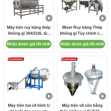
Máy trộn ruy băng thép
Mixer Ruy băng Thép
không gỉ 304/316L tùy
không gỉ Tùy chỉnh cho
chỉnh với dung tích lớn
Trộn Bột Hiệu suất Cao
Nhận được giá tốt nhất
Nhận được giá tốt nhất
2000L để trộn bột công
trong Nhiều Ngành
nghiệp
Công nghiệp
Máy trộn hai vít hình U
Máy trộn vít côn bằng