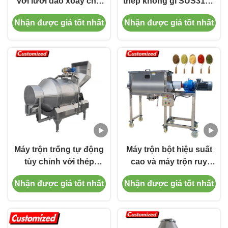
với lưỡi dao xoay cho
thép không gỉ SUS316L
ngành công nghiệp
tùy chỉnh 50 lít cho máy
Nhận được giá tốt nhất
Nhận được giá tốt nhất
thực phẩm, hóa chất,
trộn bột xử lý hóa chất
dược phẩm và vật liệu
xây dựng
Máy trộn trống tự động
Máy trộn bột hiệu suất
tùy chỉnh với thép
cao và máy trộn ruy
không gỉ chống ăn
băng cho sử dụng công
Nhận được giá tốt nhất
Nhận được giá tốt nhất
mòn, chương trình trộn
nghiệp
tùy chỉnh và dung
lượng mở rộng cho trộn
bột công nghiệp