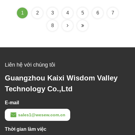
1
2
3
4
5
6
7
8
Liên hệ với chúng tôi
Guangzhou Kaixi Wisdom Valley
Technology Co.,Ltd
E-mail
sales1@wesew.com.cn
Thời gian làm việc