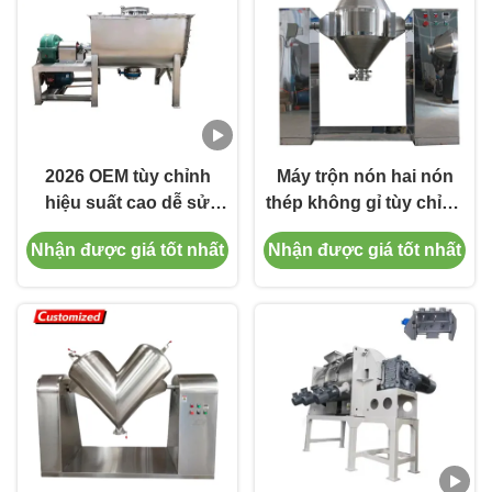
2026 OEM tùy chỉnh
Máy trộn nón hai nón
hiệu suất cao dễ sử
thép không gỉ tùy chỉnh
dụng máy trộn bột băng
với cấu trúc trộn nón có
Nhận được giá tốt nhất
Nhận được giá tốt nhất
ngang
dư lượng thấp. thiết kế
đơn giản để trộn đồng
bộ các vật liệu bột hoặc
hạt trong hóa chất, chế
biến thực phẩm