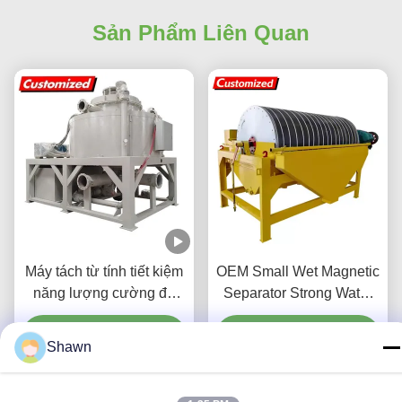
D
D*d
Có ích (1)
Sealed design prevents dust ingress. 304
stainless steel ensures durability and corrosion
resistance. Customizable for seamless
production line integration. Rapid after-sales
response. Long-term reliability with cost savings.
An excellent value choice.
Các Thẻ:
Máy Tách Từ Khô
Thiết Bị Tách Từ Tính
Máy Tách Từ Ướt
Shawn
Sản Phẩm Liên Quan