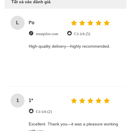
5.0
Dựa trên 50 đánh giá về nhà cung cấp này
Viết một bài đánh giá
Sau đây là phân phối của tất
Ảnh chụp nhanh về
xếp hạng
cả các xếp hạng
5 sao
100%
4 sao
0%
3 sao
0%
2 sao
0%
1 sao
0%
Tất cả các đánh giá