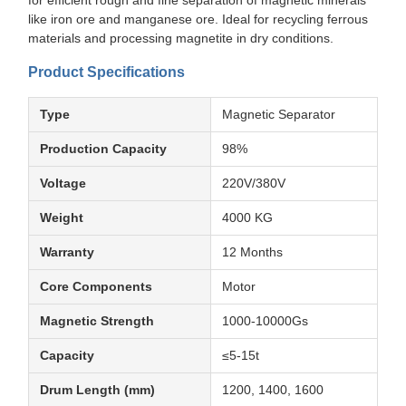
for efficient rough and fine separation of magnetic minerals
like iron ore and manganese ore. Ideal for recycling ferrous
materials and processing magnetite in dry conditions.
Product Specifications
Type
Magnetic Separator
Production Capacity
98%
Voltage
220V/380V
Weight
4000 KG
Warranty
12 Months
Core Components
Motor
Magnetic Strength
1000-10000Gs
Capacity
≤5-15t
Drum Length (mm)
1200, 1400, 1600