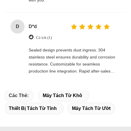
L
l*o
trustpilot.com
Có ích (5)
High-quality delivery—highly recommended.
1
1*
Có ích (2)
Excellent. Thank you—it was a pleasure working
with you.