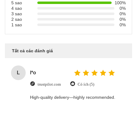
5 sao
100%
4 sao
0%
3 sao
0%
2 sao
0%
1 sao
0%
Tất cả các đánh giá
L
l*o
trustpilot.com
Có ích (5)
High-quality delivery—highly recommended.