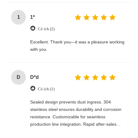
1
1*
Có ích (2)
Excellent. Thank you—it was a pleasure working
with you.
D
D*d
Có ích (1)
Sealed design prevents dust ingress. 304
stainless steel ensures durability and corrosion
resistance. Customizable for seamless
production line integration. Rapid after-sales
response. Long-term reliability with cost savings.