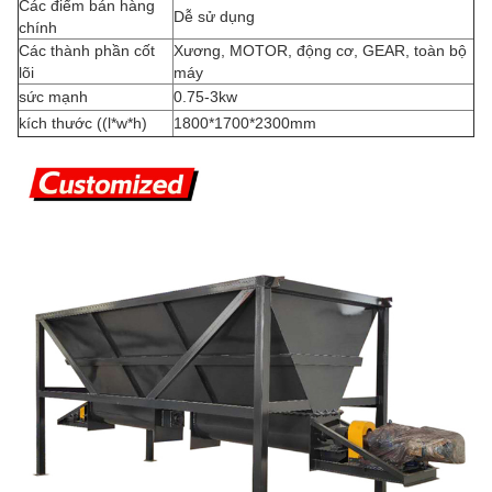
Các điểm bán hàng
Dễ sử dụng
chính
Các thành phần cốt
Xương, MOTOR, động cơ, GEAR, toàn bộ
lõi
máy
sức mạnh
0.75-3kw
kích thước ((l*w*h)
1800*1700*2300mm