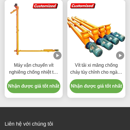
Máy vận chuyển vít
Vít tải xi măng chống
nghiêng chống nhiệt tùy
cháy tùy chỉnh cho ngành
chỉnh với hiệu quả truyền
hóa chất và vận chuyển
Nhận được giá tốt nhất
tải cao cho vận chuyển
Nhận được giá tốt nhất
ngũ cốc
bê tông
Liên hệ với chúng tôi