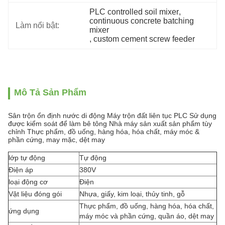
PLC controlled soil mixer
, 
continuous concrete batching 
Làm nổi bật:
mixer
, 
custom cement screw feeder
Mô Tả Sản Phẩm
Sân trộn ổn định nước di động Máy trộn đất liên tục PLC Sử dụng
được kiểm soát để làm bê tông Nhà máy sản xuất sản phẩm tùy
chỉnh Thực phẩm, đồ uống, hàng hóa, hóa chất, máy móc &
phần cứng, may mặc, dệt may
lớp tự động
Tự động
Điện áp
380V
loại động cơ
Điện
Vật liệu đóng gói
Nhựa, giấy, kim loại, thủy tinh, gỗ
Thực phẩm, đồ uống, hàng hóa, hóa chất,
ứng dụng
máy móc và phần cứng, quần áo, dệt may