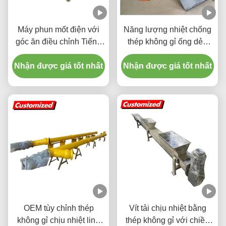
Máy phun mốt điện với
Năng lượng nhiệt chống
góc ăn điều chỉnh Tiếng
thép không gỉ ống dẻo
ồn thấp và độ chính xác
dẻo conveyor vít tùy chỉnh
Nhận được giá tốt nhất
ăn cao
Nhận được giá tốt nhất
cho xi măng và bột vận
chuyển
OEM tùy chỉnh thép
Vít tải chịu nhiệt bằng
không gỉ chịu nhiệt linh
thép không gỉ với chiều