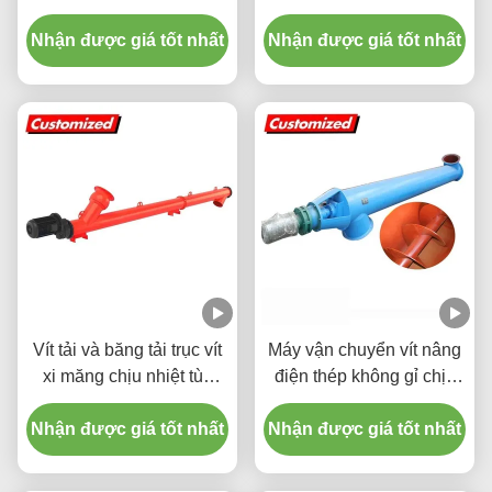
hoạt xoắn ốc vít Auger
dài tùy chỉnh để vận
Nhận được giá tốt nhất
conveyor cho xi măng
Nhận được giá tốt nhất
chuyển xi măng và ngũ
cốc
Vít tải và băng tải trục vít
Máy vận chuyển vít nâng
xi măng chịu nhiệt tùy
điện thép không gỉ chịu
chỉnh cho ứng dụng nhà
nhiệt cho vận chuyển silo
Nhận được giá tốt nhất
máy điện
Nhận được giá tốt nhất
xi măng