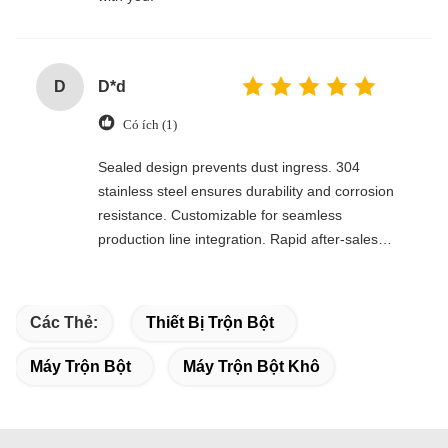
D
D*d
Có ích (1)
Sealed design prevents dust ingress. 304
stainless steel ensures durability and corrosion
resistance. Customizable for seamless
production line integration. Rapid after-sales
response. Long-term reliability with cost savings.
An excellent value choice.
Các Thẻ:
Thiết Bị Trộn Bột
Máy Trộn Bột
Máy Trộn Bột Khô