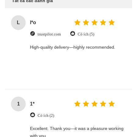
Tất cả các đánh giá
L
l*o
trustpilot.com
Có ích (5)
High-quality delivery—highly recommended.
1
1*
Có ích (2)
Excellent. Thank you—it was a pleasure working
with you.