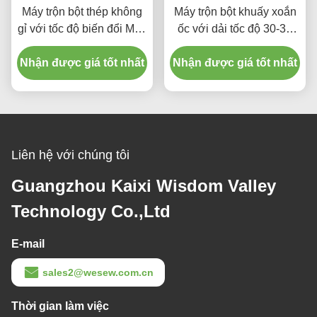
Máy trộn bột thép không
Máy trộn bột khuấy xoắn
gỉ với tốc độ biến đổi Máy
ốc với dải tốc độ 30-39
trộn ruy băng công
vòng/phút và gia nhiệt
Nhận được giá tốt nhất
nghiệp
Nhận được giá tốt nhất
điện
Liên hệ với chúng tôi
Guangzhou Kaixi Wisdom Valley
Technology Co.,Ltd
E-mail
sales2@wesew.com.cn
Thời gian làm việc