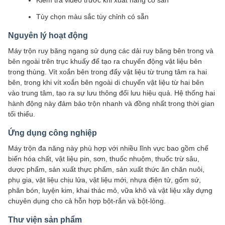
Kiểm tra video trước khi xuất hàng có sẵn
Tùy chọn màu sắc tùy chỉnh có sẵn
Nguyên lý hoạt động
Máy trộn ruy băng ngang sử dụng các dải ruy băng bên trong và
bên ngoài trên trục khuấy để tạo ra chuyển động vật liệu bên
trong thùng. Vít xoắn bên trong đẩy vật liệu từ trung tâm ra hai
bên, trong khi vít xoắn bên ngoài di chuyển vật liệu từ hai bên
vào trung tâm, tạo ra sự lưu thông đối lưu hiệu quả. Hệ thống hai
hành động này đảm bảo trộn nhanh và đồng nhất trong thời gian
tối thiểu.
Ứng dụng công nghiệp
Máy trộn đa năng này phù hợp với nhiều lĩnh vực bao gồm chế
biến hóa chất, vật liệu pin, sơn, thuốc nhuộm, thuốc trừ sâu,
dược phẩm, sản xuất thực phẩm, sản xuất thức ăn chăn nuôi,
phụ gia, vật liệu chịu lửa, vật liệu mới, nhựa điện tử, gốm sứ,
phân bón, luyện kim, khai thác mỏ, vữa khô và vật liệu xây dựng
chuyên dụng cho cả hỗn hợp bột-rắn và bột-lỏng.
Thư viện sản phẩm