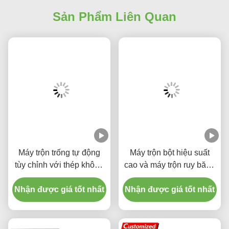
Sản Phẩm Liên Quan
Máy trộn trống tự động
Máy trộn bột hiệu suất
tùy chỉnh với thép không
cao và máy trộn ruy băng
gỉ chống ăn mòn, chương
cho sử dụng công nghiệp
Nhận được giá tốt nhất
trình trộn tùy chỉnh và
Nhận được giá tốt nhất
dung lượng mở rộng cho
trộn bột công nghiệp