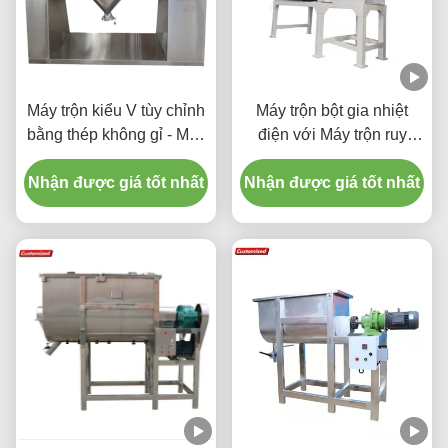
Máy trộn kiểu V tùy chỉnh
Máy trộn bột gia nhiệt
bằng thép không gỉ - Máy
điện với Máy trộn ruy
trộn cấp thực phẩm trộn
băng tự động và Dung
Nhận được giá tốt nhất
nhanh cho vật liệu dạng
Nhận được giá tốt nhất
tích trộn 500-1000L
bột và hạt, thích hợp cho
ngành dược phẩm, hóa
chất, thực phẩm