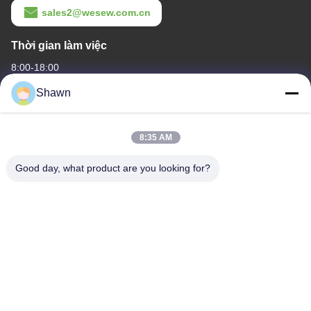
sales2@wesew.com.cn
Thời gian làm việc
8:00-18:00
Shawn
Địa chỉ của tôi
Địa chỉ công ty
8:35 AM
Tòa nhà 1, không.35, Luopu South Road, Luopu Street Quận
Panyu, Thành phố Quảng Châu, tỉnh Quảng Đông, Trung Quốc
Good day, what product are you looking for?
Địa chỉ nhà máy
Làng Liangjiao Ma Jiao, thị trấn Lecong, quận Shunde, thành phố
Foshan, tỉnh Quảng Đông
Điện thoại
86-153-6055-4175