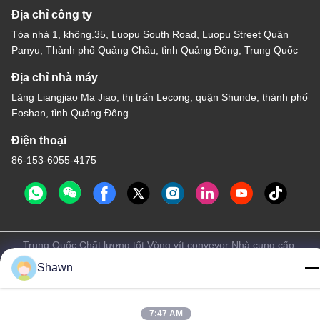
Địa chỉ công ty
Tòa nhà 1, không.35, Luopu South Road, Luopu Street Quận
Panyu, Thành phố Quảng Châu, tỉnh Quảng Đông, Trung Quốc
Địa chỉ nhà máy
Làng Liangjiao Ma Jiao, thị trấn Lecong, quận Shunde, thành phố
Foshan, tỉnh Quảng Đông
Điện thoại
86-153-6055-4175
Trung Quốc Chất lượng tốt Vòng vít conveyor Nhà cung cấp.
-2026 Guangzhou Kaixi Wisdom Valley Technology Co.,Ltd Tất cả
Shawn
các quyền được bảo lưu.
Chính sách bảo mật
|
Sơ đồ trang web
7:47 AM