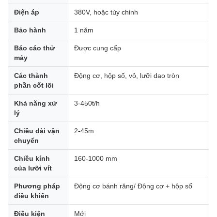
Điện áp
380V, hoặc tùy chỉnh
Bảo hành
1 năm
Báo cáo thử
Được cung cấp
máy
Các thành
Động cơ, hộp số, vỏ, lưỡi dao tròn
phần cốt lõi
Khả năng xử
3-450t/h
lý
Chiều dài vận
2-45m
chuyển
Chiều kính
160-1000 mm
của lưỡi vít
Phương pháp
Động cơ bánh răng/ Động cơ + hộp số
điều khiển
Điều kiện
Mới