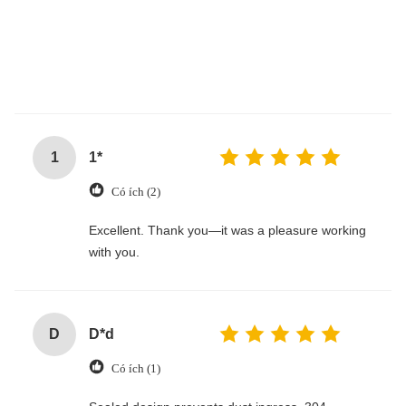
1
1*
Có ích (2)
Excellent. Thank you—it was a pleasure working
with you.
D
D*d
Có ích (1)