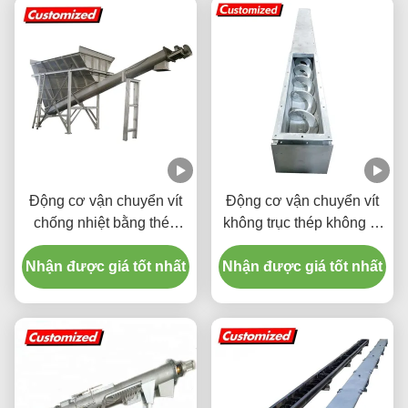
Động cơ vận chuyển vít
Động cơ vận chuyển vít
chống nhiệt bằng thép
không trục thép không gỉ
không gỉ tùy chỉnh
có thể tùy chỉnh để xử lý
Nhận được giá tốt nhất
Nhận được giá tốt nhất
vật liệu hiệu quả cao