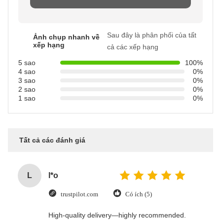
Sau đây là phân phối của tất
Ảnh chụp nhanh về
xếp hạng
cả các xếp hạng
5 sao
100%
4 sao
0%
3 sao
0%
2 sao
0%
1 sao
0%
Tất cả các đánh giá
L
l*o
trustpilot.com
Có ích (5)
High-quality delivery—highly recommended.