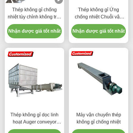
Thép không gỉ chống
Thép không gỉ Ứng
nhiệt tùy chỉnh không trục
chống nhiệt Chuỗi vận
vít xoắn ốc conveyor
chuyển vít linh hoạt với
Nhận được giá tốt nhất
Nhận được giá tốt nhất
kích thước tùy chỉnh để
vận chuyển băng mỏng
Thép không gỉ dọc linh
Máy vận chuyển thép
hoạt Auger conveyor
không gỉ chống nhiệt
chống nhiệt với Hopper