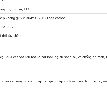
 năm
ộng cơ, hộp số, PLC
hép không gỉ SUS304/SUS316/Thép carbon
20V/380V
 thể tùy chỉnh
ệu quả các vật liệu bột và hạt.toàn bộ sự sạch sẽ, và chống ăn mòn, 
 giữa các máy.nó cung cấp các giải pháp xử lý vật liệu đáng tin cậy và