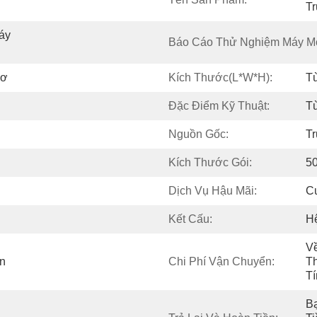
Tr
y 
Báo Cáo Thử Nghiệm Máy M
Cơ
Kích Thước(l*w*h):
T
Đặc Điểm Kỹ Thuật:
T
Nguồn Gốc:
T
Kích Thước Gói:
50
Dịch Vụ Hậu Mãi:
C
Kết Cấu:
H
Về
n
Chi Phí Vận Chuyển:
Th
Tí
Bạ