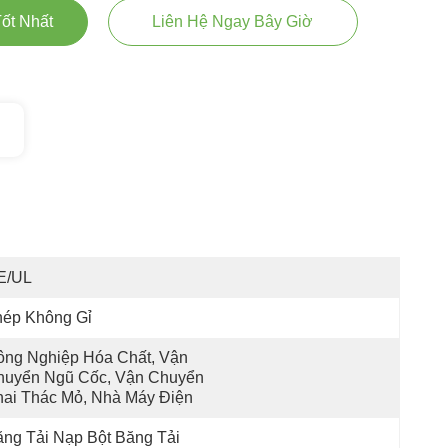
ốt Nhất
Liên Hệ Ngay Bây Giờ
E/UL
hép Không Gỉ
ng Nghiệp Hóa Chất, Vận 
huyển Ngũ Cốc, Vận Chuyển 
hai Thác Mỏ, Nhà Máy Điện
ng Tải Nạp Bột Băng Tải 