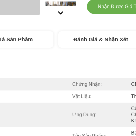
Nhận Được Giá T
Tả Sản Phẩm
Đánh Giá & Nhận Xét
Chứng Nhận:
C
Vật Liệu:
T
Cô
Ứng Dụng:
C
K
Bă
Tên Sản Phẩm: