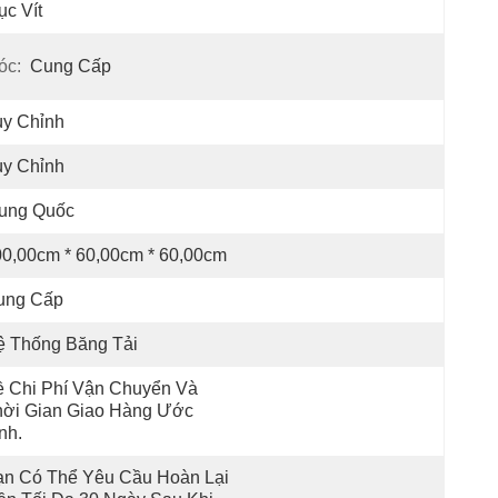
ục Vít
óc:
Cung Cấp
ùy Chỉnh
ùy Chỉnh
rung Quốc
0,00cm * 60,00cm * 60,00cm
ung Cấp
ệ Thống Băng Tải
 Chi Phí Vận Chuyển Và 
ời Gian Giao Hàng Ước 
nh.
n Có Thể Yêu Cầu Hoàn Lại 