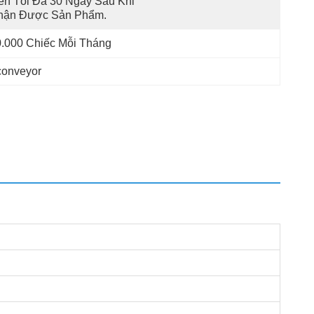
ền Tối Đa 30 Ngày Sau Khi 
hận Được Sản Phẩm.
.000 Chiếc Mỗi Tháng
conveyor