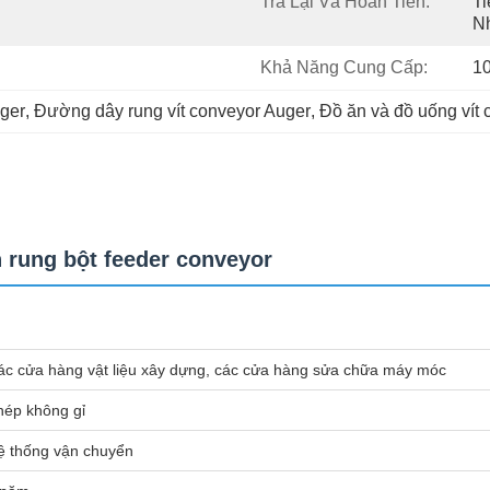
Trả Lại Và Hoàn Tiền:
Ti
N
Khả Năng Cung Cấp:
10
uger
, 
Đường dây rung vít conveyor Auger
, 
Đồ ăn và đồ uống vít 
 rung bột feeder conveyor
ác cửa hàng vật liệu xây dựng, các cửa hàng sửa chữa máy móc
hép không gỉ
ệ thống vận chuyển