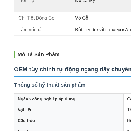
Tiền Tệ:
Đô La Mỹ
Chi Tiết Đóng Gói:
Vỏ Gỗ
Làm nổi bật:
Bột Feeder vít conveyor A
Mô Tả Sản Phẩm
OEM tùy chỉnh tự động ngang dây chuyền
Thông số kỹ thuật sản phẩm
Ngành công nghiệp áp dụng
C
Vật liệu
T
Cấu trúc
H